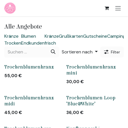
Zum Inhalt springen
Alle Angebote
Kränze
Blumen
Kränze
Grußkarten
Gutscheine
Camping
Trocken
Endkunden
frisch
Sortieren nach
Filter
Vergriffen
Trockenblumenkranz
Trockenblumenkranz
mini
55,00
€
30,00
€
Trockenblumenkranz
Trockenblumen-Loop
midi
"Blue&White"
45,00
€
36,00
€