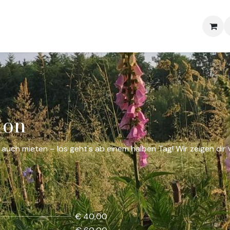
Sonstiges
Über Uns
Help
Impressum
Immobilien
ion
ch mieten – los geht's ab einem halben Tag! Wir zeigen dir v
€ 40,00