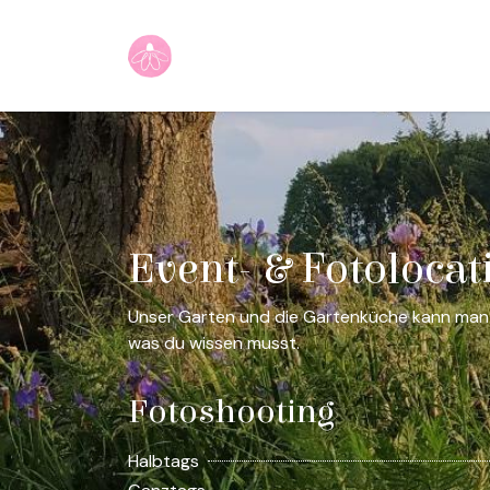
Zum Inhalt springen
Home
Shop
Unser Angebot
Event- & Fotolocat
Unser Garten und die Gartenküche kann man au
was du wissen musst.
Fotoshooting
Halbtags