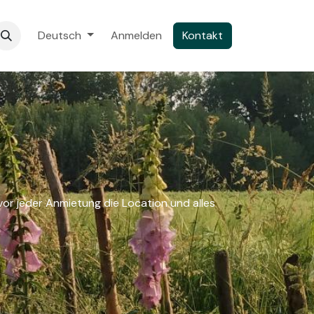
Camping Map
Deutsch
Anmelden
Kontakt
or jeder Anmietung die Location und alles