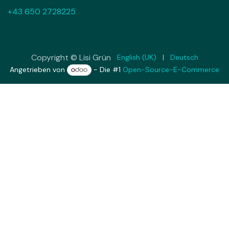
+43 650 2728225
Copyright © Lisi Grün
English (UK)
|
Deutsch
Angetrieben von
- Die #1
Open-Source-E-Commerce