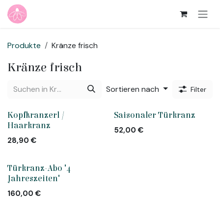
Zum Inhalt springen
Produkte
Kränze frisch
Kränze frisch
Sortieren nach
Filter
Kopfkranzerl /
Saisonaler Türkranz
Haarkranz
52,00
€
28,90
€
Türkranz-Abo "4
Jahreszeiten"
160,00
€