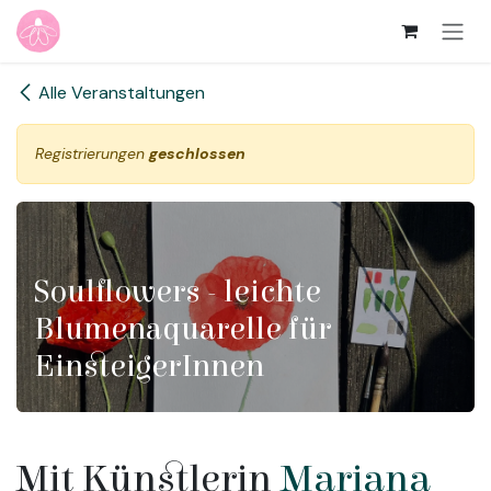
Zum Inhalt springen
Alle Veranstaltungen
Registrierungen
geschlossen
Soulflowers - leichte
Blumenaquarelle für
EinsteigerInnen
Mit Künstlerin
Mariana