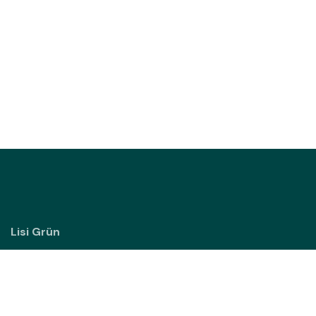
Lisi Grün
Sipbachzeller Straße 3
4642 Sattledt