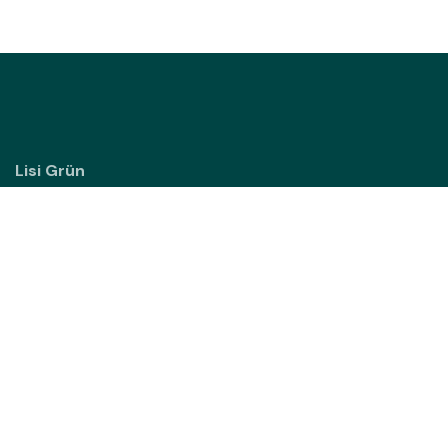
Lisi Grün
Sipbachzeller Straße 3
4642 Sattledt
Österreich
Elisabeth Rehrl
+43 650 7825174
hello@lisigruen.at
Impressum