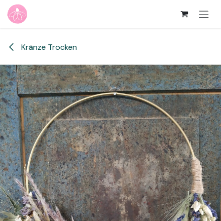
Skip to Content
Kränze Trocken