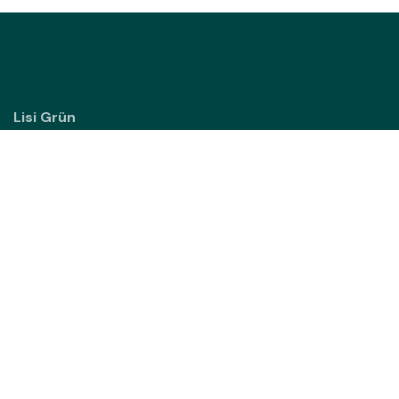
Lisi Grün
Sipbachzeller Straße 3
4642 Sattledt
Austria
Elisabeth Rehrl
+43 650 7825174
hello@lisigruen.at
Imprint