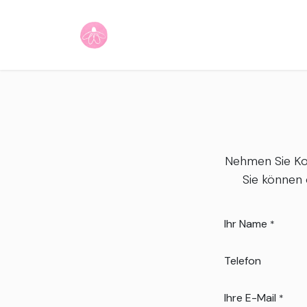
Zum Inhalt springen
Home
Shop
Unser Angebot
Nehmen Sie Kon
Sie können 
Ihr Name
*
Telefon
Ihre E-Mail
*